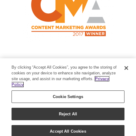
Contact Us
By clicking “Accept All Cookies”, you agree to the storing of
Member Services:
1-800-371-3515
cookies on your device to enhance site navigation, analyze
site usage, and assist in our marketing efforts.
Privacy
Thanksgiving Point Business Park
Policy
3125 Executive Parkway
Lehi, UT 84043
Cookie Settings
Reject All
Accept All Cookies
Copyright 2018 - Young Living Essential Oils | All Rights Reserved