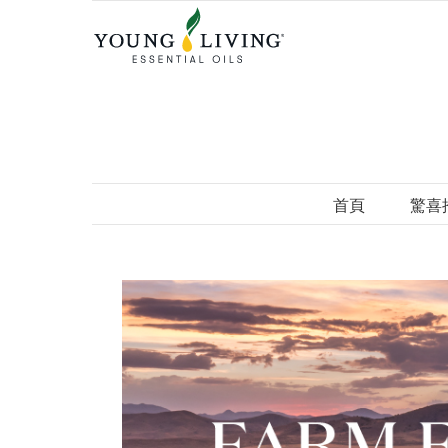
Skip
to
content
首頁
驚喜
View
Larger
Image