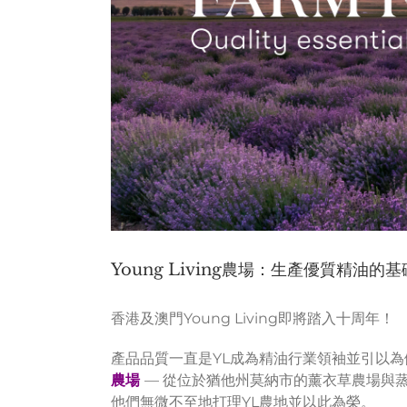
Young Living農場：生產優質精油的基
香港及澳門Young Living即將踏入十周年！
產品品質一直是YL成為精油行業領袖並引以
農場
— 從位於猶他州莫納市的薰衣草農場與蒸餾
他們無微不至地打理YL農地並以此為榮。