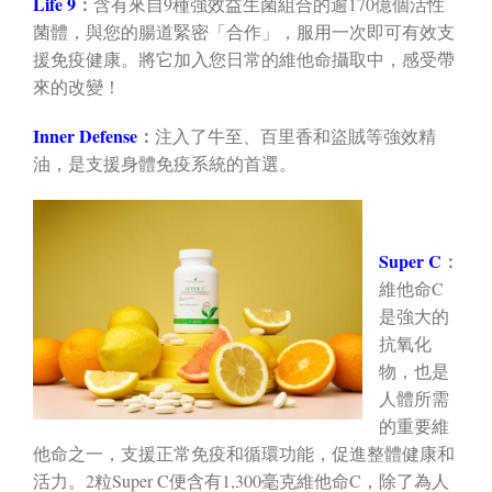
Life 9
：
含有來自9種強效益生菌組合的逾170億個活性
菌體，與您的腸道緊密「合作」，服用一次即可有效支
援免疫健康。將它加入您日常的維他命攝取中，感受帶
來的改變！
Inner Defense
：
注入了牛至、百里香和盜賊等強效精
油，是支援身體免疫系統的首選。
Super C
：
維他命C
是強大的
抗氧化
物，也是
人體所需
的重要維
他命之一，支援正常免疫和循環功能，促進整體健康和
活力。2粒Super C便含有1,300毫克維他命C，除了為人