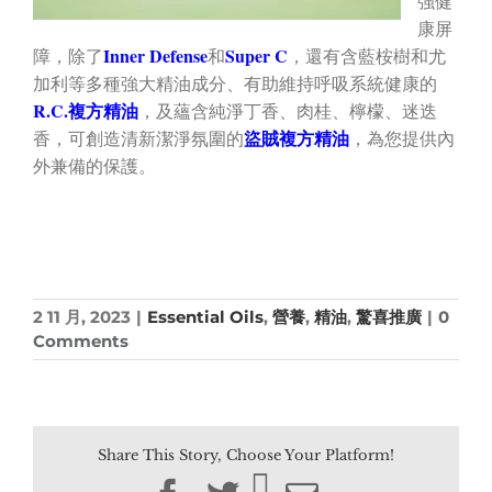
強健
康屏
Inner Defense
Super C
障，除了
和
，還有含藍桉樹和尤
加利等多種強大精油成分、有助維持呼吸系統健康的
R.C.複方精油
，及蘊含純淨丁香、肉桂、檸檬、迷迭
盜賊複方精油
香，可創造清新潔淨氛圍的
，為您提供內
外兼備的保護。
2 11 月, 2023
|
Essential Oils
,
營養
,
精油
,
驚喜推廣
|
0
Comments
Share This Story, Choose Your Platform!