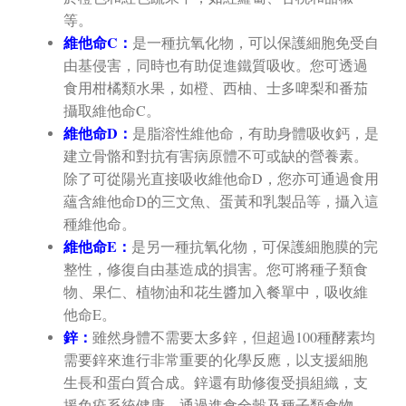
等。
維他命C：
是一種抗氧化物，可以保護細胞免受自
由基侵害，同時也有助促進鐵質吸收。您可透過
食用柑橘類水果，如橙、西柚、士多啤梨和番茄
攝取維他命C。
維他命D：
是脂溶性維他命，有助身體吸收鈣，是
建立骨骼和對抗有害病原體不可或缺的營養素。
除了可從陽光直接吸收維他命D，您亦可通過食用
蘊含維他命D的三文魚、蛋黃和乳製品等，攝入這
種維他命。
維他命E：
是另一種抗氧化物，可保護細胞膜的完
整性，修復自由基造成的損害。您可將種子類食
物、果仁、植物油和花生醬加入餐單中，吸收維
他命E。
鋅：
雖然身體不需要太多鋅，但超過100種酵素均
需要鋅來進行非常重要的化學反應，以支援細胞
生長和蛋白質合成。鋅還有助修復受損組織，支
援免疫系統健康。通過進食全穀及種子類食物、