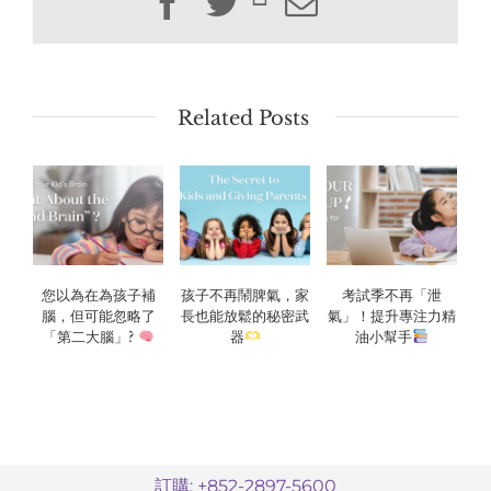
Facebook
Twitter
Email
Related Posts
您以為在為孩子補
孩子不再鬧脾氣，家
考試季不再「泄
腦，但可能忽略了
長也能放鬆的秘密武
氣」！提升專注力精
「第二大腦」?
器
油小幫手
訂購: +852-2897-5600