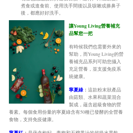
煮食或進食前、使用洗手間後以及咳嗽或擤鼻子
後，都應好好洗手。
讓Young Living營養補充
品幫您一把
有時候我們也需要外來的
幫助，而Young Living的營
養補充品系列可助您攝入
充足營養，並支援免疫系
統健康。
寧夏綠
：
這款粉末狀產品
由菇類、水果和蔬菜混合
製成，蘊含超級食物的營
養素。每個食用份量的寧夏綠含有50種已發酵的全營養
食物，支持免疫健康。
寧夏紅
：
是蘊含枸杞、青梅和石榴果汁的超級水果飲