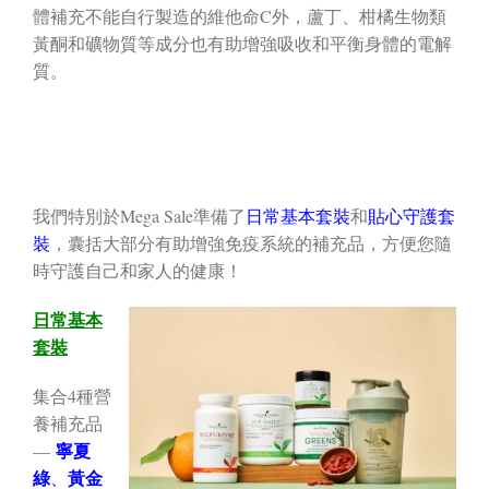
體補充不能自行製造的維他命C外，蘆丁、柑橘生物類
黃酮和礦物質等成分也有助增強吸收和平衡身體的電解
質。
我們特別於Mega Sale準備了
日常基本套裝
和
貼心守護套
裝
，囊括大部分有助增強免疫系統的補充品，方便您隨
時守護自己和家人的健康！
日常基本
套裝
集合4種營
養補充品
寧夏
—
綠
黃金
、