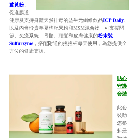
薑黃粉
、
促進腸道
ICP Daily
健康及支持身體天然排毒的益生元纖維飲品
、
以及內含珍貴寧夏枸杞果粉和MSM混合物，可支援關
粉末裝
節、免疫系統、骨骼、頭髮和皮膚健康的
Sulfurzyme
，搭配附送的搖搖杯每天使用，為您提供全
方位的健康支援。
貼心
守護
套裝
此套
裝助
您築
起最