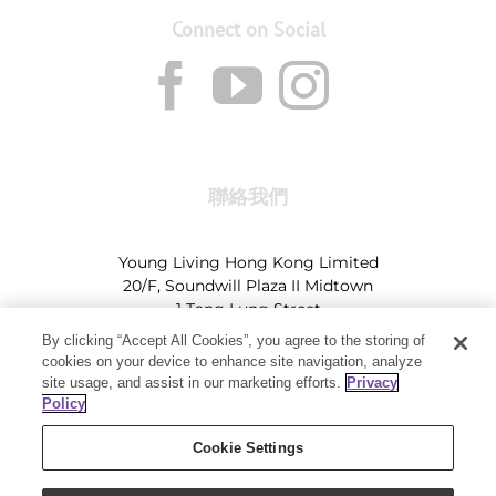
Connect on Social
聯絡我們
Young Living Hong Kong Limited
20/F, Soundwill Plaza II Midtown
1 Tang Lung Street
Causeway Bay, Hong Kong (Exit A, Causeway Bay
By clicking “Accept All Cookies”, you agree to the storing of
Station)
cookies on your device to enhance site navigation, analyze
site usage, and assist in our marketing efforts.
Privacy
Tel:
+852-2897-5600
Ι
HK@youngliving.com
Policy
Tel:
852-8009-62863
Ι
Macau@youngliving.com
Cookie Settings