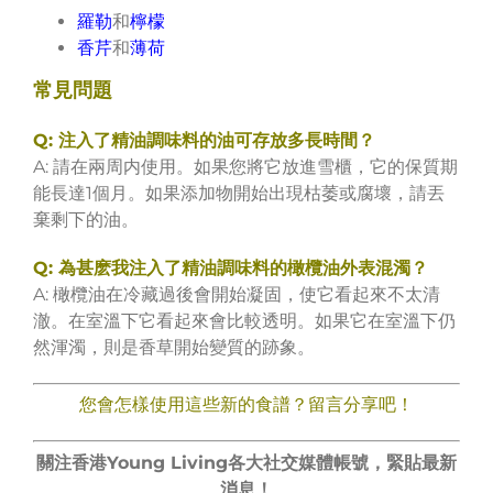
羅勒
和
檸檬
香芹
和
薄荷
常見問題
Q: 注入了精油調味料的油可存放多長時間？
A: 請在兩周内使用。如果您將它放進雪櫃，它的保質期
能長達1個月。如果添加物開始出現枯萎或腐壞，請丟
棄剩下的油。
Q: 為甚麽我注入了精油調味料的橄欖油外表混濁？
A: 橄欖油在冷藏過後會開始凝固，使它看起來不太清
澈。在室溫下它看起來會比較透明。如果它在室溫下仍
然渾濁，則是香草開始變質的跡象。
您會怎樣使用這些新的食譜？留言分享吧！
關注香港Young Living各大社交媒體帳號，緊貼最新
消息！