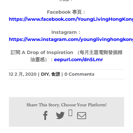
Facebook 專頁：
https://www.facebook.com/YoungLivingHongKon
Instagram：
https://www.instagram.com/younglivinghongkon
訂閱 A Drop of Inspiration （每月主題電郵發掘精
油靈感）：
eepurl.com/dn5Lmr
12 2 月, 2020
|
DIY
,
食譜
|
0 Comments
Share This Story, Choose Your Platform!
Facebook
Twitter
Email