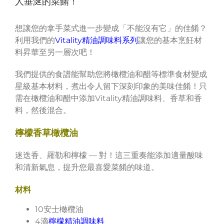
人垂涎的菜餚！
想讓您的拿手菜式進一步變成「不能沒有它」的佳餚？
利用我們的
Vitality精油調味料系列
讓您的基本烹飪材
料昇華至另一層次吧！
我們提供的食譜能幫助您將橄欖油和醋等標準食材變成
星級基本材料，煮出令人留下深刻印象的美味佳餚！只
需在橄欖油和醋中添加Vitality精油調味料、香草和香
料，然後混合。
檸檬香草橄欖油
迷迭香、羅勒和檸檬 — 對！這三重奏能添加適量酸味
和清新氣息，提升您最喜愛菜餚的味道。
材料
10安士橄欖油
4滴
檸檬精油調味料