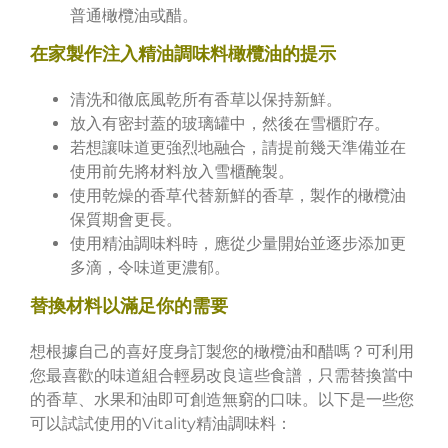
普通橄欖油或醋。
在家製作注入精油調味料橄欖油的提示
清洗和徹底風乾所有香草以保持新鮮。
放入有密封蓋的玻璃罐中，然後在雪櫃貯存。
若想讓味道更強烈地融合，請提前幾天準備並在
使用前先將材料放入雪櫃醃製。
使用乾燥的香草代替新鮮的香草，製作的橄欖油
保質期會更長。
使用精油調味料時，應從少量開始並逐步添加更
多滴，令味道更濃郁。
替換材料以滿足你的需要
想根據自己的喜好度身訂製您的橄欖油和醋嗎？可利用
您最喜歡的味道組合輕易改良這些食譜，只需替換當中
的香草、水果和油即可創造無窮的口味。以下是一些您
可以試試使用的Vitality精油調味料：