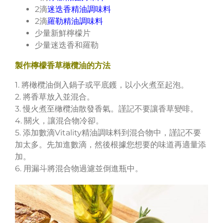
2滴
迷迭香精油調味料
2滴
羅勒精油調味料
少量新鮮檸檬片
少量迷迭香和羅勒
製作檸檬香草橄欖油的方法
1. 將橄欖油倒入鍋子或平底鑊，以小火煮至起泡。
2. 將香草放入並混合。
3. 慢火煮至橄欖油散發香氣。謹記不要讓香草變啡。
4. 關火，讓混合物冷卻。
5. 添加數滴Vitality精油調味料到混合物中，謹記不要
加太多。先加進數滴，然後根據您想要的味道再適量添
加。
6. 用漏斗將混合物過濾並倒進瓶中。