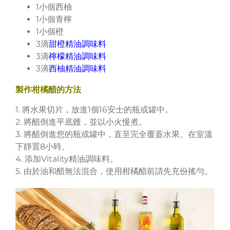
1小個西柚
1小個青檸
1小個橙
3滴
甜橙精油調味料
3滴
檸檬精油調味料
3滴
西柚精油調味料
製作柑橘醋的方法
1. 將水果切片，放進1個16安士的瓶或罐中。
2. 將醋倒進平底鑊，並以小火慢煮。
3. 將醋倒進您的瓶或罐中，直至完全覆蓋水果。在室溫
下靜置8小時。
4. 添加Vitality精油調味料。
5. 由於油和醋無法混合，使用柑橘醋前請先充份搖勻。