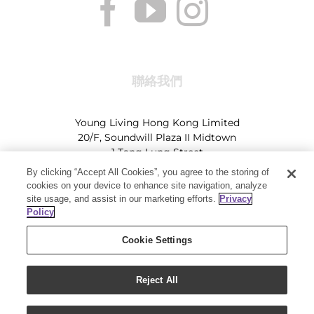
聯絡我們
Young Living Hong Kong Limited
20/F, Soundwill Plaza II Midtown
1 Tang Lung Street
Causeway Bay, Hong Kong (Exit A, Causeway Bay
By clicking “Accept All Cookies”, you agree to the storing of
Station)
cookies on your device to enhance site navigation, analyze
site usage, and assist in our marketing efforts.
Privacy
Tel:
+852-2897-5600
Ι
HK@youngliving.com
Policy
Tel:
852-8009-62863
Ι
Macau@youngliving.com
Cookie Settings
Reject All