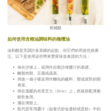
柑橘醋
如何使用含精油調味料的橄欖油
油和醋是烹調許多菜餚的起點，但它們的用途也很廣
泛。以下是使用這些帶來豐富味道食譜的方法：
淋在沙律上，或用作自製沙律醬汁的基礎。
醃製肉類、豆腐或蔬菜。
倒進一個小碟並用作麵包的蘸料，變成派對的開
胃菜。
倒在溫暖的布里芝士（Brie）上，然後搭配薄脆
餅乾食用。
灑在薄餅上。
取代您常用醬汁（如泰式炒金邊粉或意粉）中的