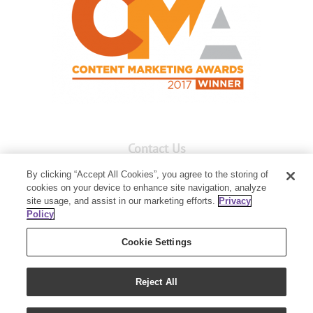
Contact Us
By clicking “Accept All Cookies”, you agree to the storing of
Member Services:
043-810-220
cookies on your device to enhance site navigation, analyze
Guayaquil,
site usage, and assist in our marketing efforts.
Privacy
centro comercial Mall del Sol,
Policy
P1, Local A37
Cookie Settings
Reject All