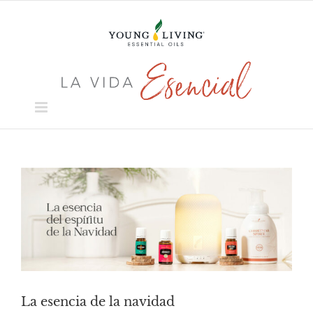
Skip
to
content
View
Larger
Image
La esencia de la navidad