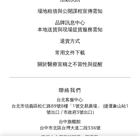
場地租借與公開課程宣傳需知
品牌訊息中心
本地送貨與現場提貨服務需知
退貨方式
常用文件下載
關於醫療宣稱之不當性與提醒
聯絡我們
台北客服中心:
台北市信義區松仁路89號8樓「1號交易廣場」 (捷運象山站1
號出口 / 市政府3號出口)
台中旗艦館:
台中市北區台灣大道二段336號
客服中心營業時間週一至週五: