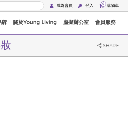
0
成為會員
登入
購物車
品牌
關於Young Living
虛擬辦公室
會員服務
The D. Gary Young, Young Living 基金會
彩妝
SHARE