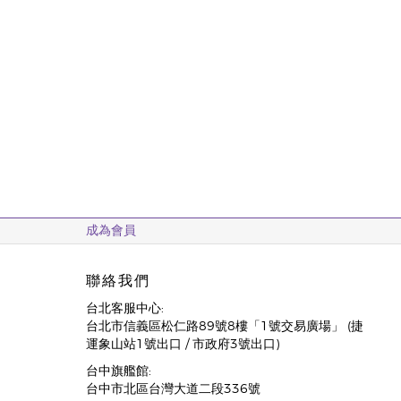
成為會員
聯絡我們
台北客服中心:
台北市信義區松仁路89號8樓「1號交易廣場」 (捷
運象山站1號出口 / 市政府3號出口)
台中旗艦館:
台中市北區台灣大道二段336號