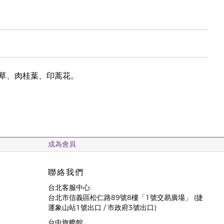
草、肉桂葉、印蒿花。
成為會員
聯絡我們
台北客服中心:
台北市信義區松仁路89號8樓「1號交易廣場」 (捷
運象山站1號出口 / 市政府3號出口)
台中旗艦館: