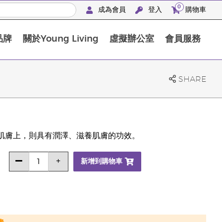
0
成為會員
登入
購物車
品牌
關於Young Living
虛擬辦公室
會員服務
The D. Gary Young, Young Living 基金會
SHARE
於肌膚上，則具有潤澤、滋養肌膚的功效。
新增到購物車