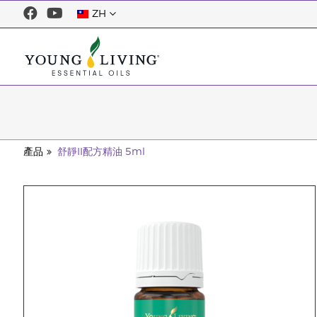
ZH
產品
舒靜II配方精油 5ml