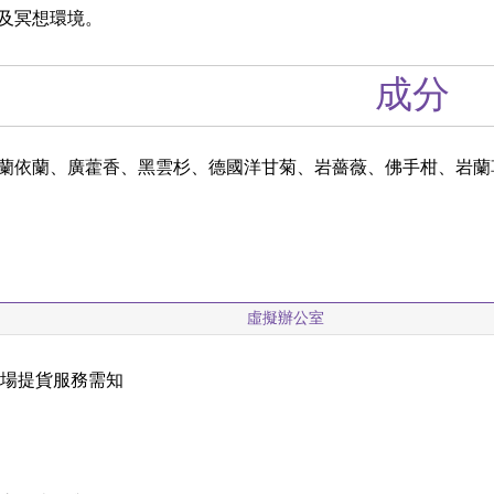
及冥想環境。
成分
蘭依蘭、廣藿香、黑雲杉、德國洋甘菊、岩薔薇、佛手柑、岩蘭
虛擬辦公室
現場提貨服務需知
載