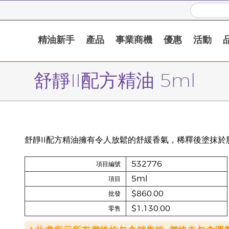
精油新手
產品
事業商機
優惠
活動
舒靜II配方精油 5ml
舒靜II配方精油擁有令人放鬆的舒緩香氣，稀釋後塗抹
532776
項目編號
5ml
項目
$860.00
批發
$1,130.00
零售