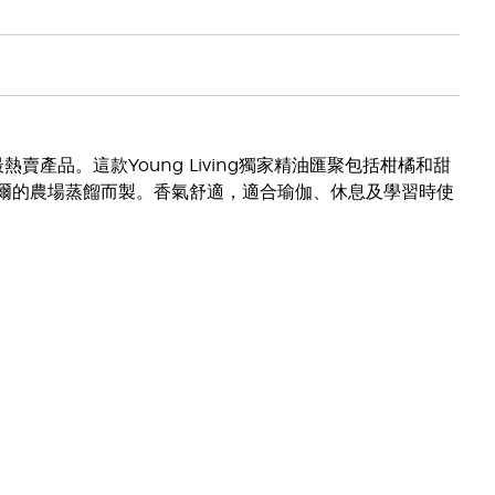
中一款最熱賣產品。這款Young Living獨家精油匯聚包括柑橘和甜
厄瓜多爾的農場蒸餾而製。香氣舒適，適合瑜伽、休息及學習時使