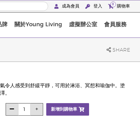
0
成為會員
登入
購物車
品牌
關於Young Living
虛擬辦公室
會員服務
The D. Gary Young, Young Living 基金會
SHARE
氣令人感受到舒緩平靜，可用於淋浴、冥想和瑜伽中。塗
澤。
新增到購物車