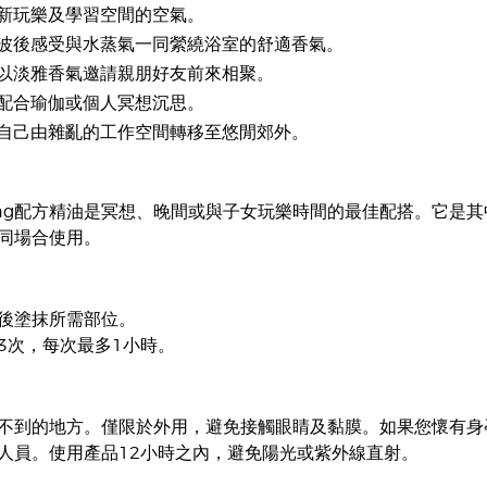
新玩樂及學習空間的空氣。
波後感受與水蒸氣一同縈繞浴室的舒適香氣。
以淡雅香氣邀請親朋好友前來相聚。
配合瑜伽或個人冥想沉思。
自己由雜亂的工作空間轉移至悠閒郊外。
Calming配方精油是冥想、晚間或與子女玩樂時間的最佳配搭。
同場合使用。
後塗抹所需部位。
3次，每次最多1小時。
不到的地方。僅限於外用，避免接觸眼睛及黏膜。如果您懷有身
人員。使用產品12小時之內，避免陽光或紫外線直射。