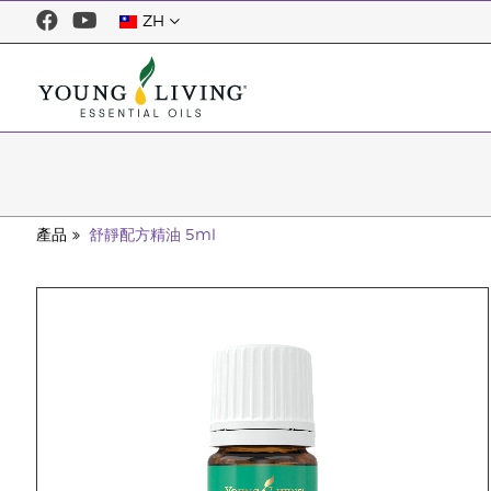
ZH
產品
舒靜配方精油 5ml