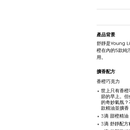
產品背景
舒靜是Young 
橙在內的5款純
用。
擴香配方
香橙巧克力
世上只有香橙
節的早上。但
的奇妙氣氛？
款精油並擴香
3滴 甜橙精油
3滴 舒靜配方