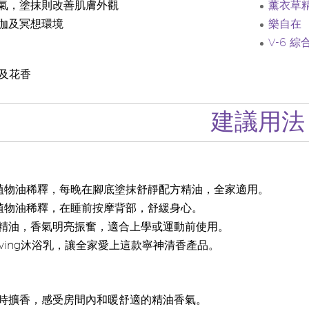
氣，塗抹則改善肌膚外觀
薰衣草
伽及冥想環境
樂自在
V-6 
及花香
建議用法
純植物油稀釋，每晚在腳底塗抹舒靜配方精油，全家適用。
純植物油稀釋，在睡前按摩背部，舒緩身心。
精油，香氣明亮振奮，適合上學或運動前使用。
 Living沐浴乳，讓全家愛上這款寧神清香產品。
時擴香，感受房間內和暖舒適的精油香氣。