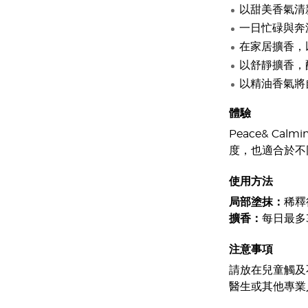
以甜美香氣清
一日忙碌與奔
在家居擴香，
以舒靜擴香，
以精油香氣將
體驗
Peace& 
度，也適合於不
使用方法
局部塗抹：
稀釋
擴香：
每日最多
注意事項
請放在兒童觸及
醫生或其他專業