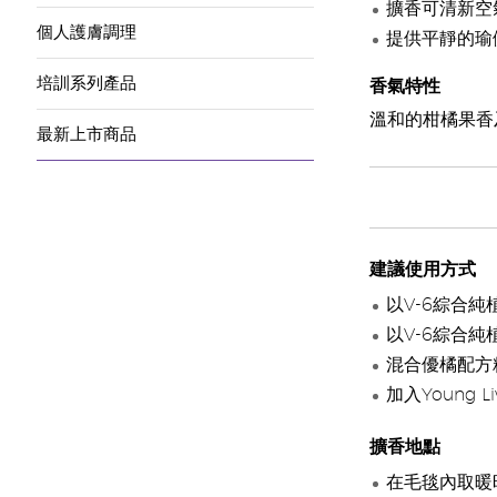
擴香可清新空
個人護膚調理
提供平靜的瑜
培訓系列產品
香氣特性
溫和的柑橘果香
最新上市商品
建議使用方式
以V-6綜合
以V-6綜合
混合優橘配方
加入Young
擴香地點
在毛毯內取暖