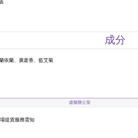
油
成分
蘭依蘭、廣藿香、藍艾菊
虛擬辦公室
現場提貨服務需知