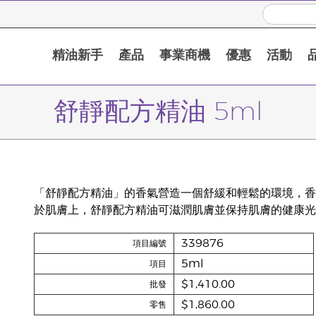
精油新手
產品
事業商機
優惠
活動
舒靜配方精油 5ml
「舒靜配方精油」的香氣營造一個舒緩和輕鬆的環境，香
於肌膚上，舒靜配方精油可滋潤肌膚並保持肌膚的健康光
339876
項目編號
5ml
項目
$1,410.00
批發
$1,860.00
零售