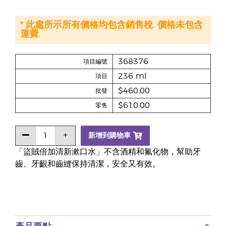
* 此處所示所有價格均包含銷售稅. 價格未包含
運費.
368376
項目編號
236 ml
項目
$460.00
批發
$610.00
零售
新增到購物車
「盜賊倍加清新漱口水」不含酒精和氟化物，幫助牙
齒、牙齦和齒縫保持清潔，安全又有效。