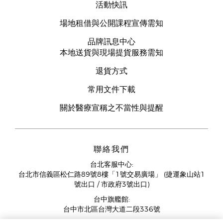
活動快訊
場地租借與公開課程宣傳需知
品牌訊息中心
本地送貨與現場提貨服務需知
退貨方式
常用文件下載
關於醫療宣稱之不當性與提醒
聯絡我們
台北客服中心:
台北市信義區松仁路89號8樓「1號交易廣場」 (捷運象山站1
號出口 / 市政府3號出口)
台中旗艦館:
台中市北區台灣大道二段336號