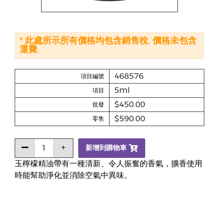
* 此處所示所有價格均包含銷售稅. 價格未包含
運費.
468576
項目編號
5ml
項目
$450.00
批發
$590.00
零售
新增到購物車
玉檸檬精油帶有一種清新、令人振奮的香氣，擴香使用
時能幫助淨化並消除空氣中異味。