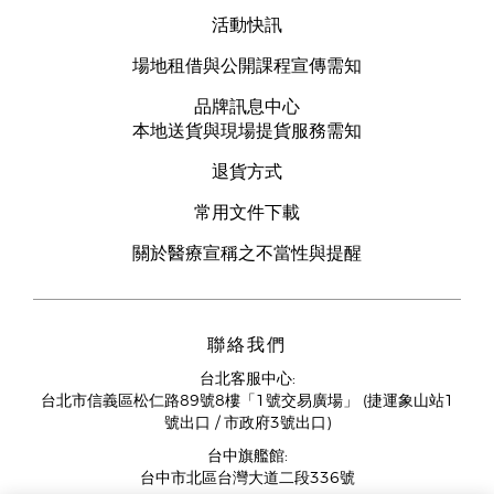
活動快訊
場地租借與公開課程宣傳需知
品牌訊息中心
本地送貨與現場提貨服務需知
退貨方式
常用文件下載
關於醫療宣稱之不當性與提醒
聯絡我們
台北客服中心:
台北市信義區松仁路89號8樓「1號交易廣場」 (捷運象山站1
號出口 / 市政府3號出口)
台中旗艦館:
台中市北區台灣大道二段336號