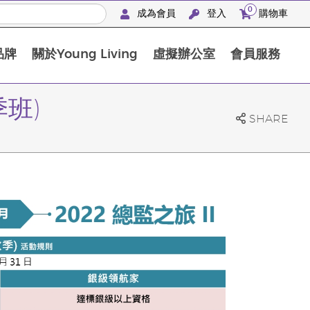
0
成為會員
登入
購物車
品牌
關於Young Living
虛擬辦公室
會員服務
The D. Gary Young, Young Living 基金會
季班)
SHARE