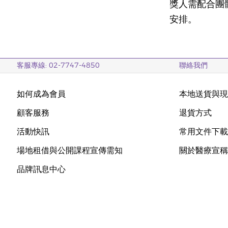
獎人需配合團
安排。
客服專線: 02-7747-4850
聯絡我們
如何成為會員
本地送貨與
顧客服務
退貨方式
活動快訊
常用文件下
場地租借與公開課程宣傳需知
關於醫療宣
品牌訊息中心