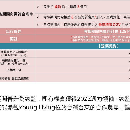
間晉升為總監，即有機會獲得2022邁向領袖 · 
能參觀Young Living位於台灣台東的合作農
。