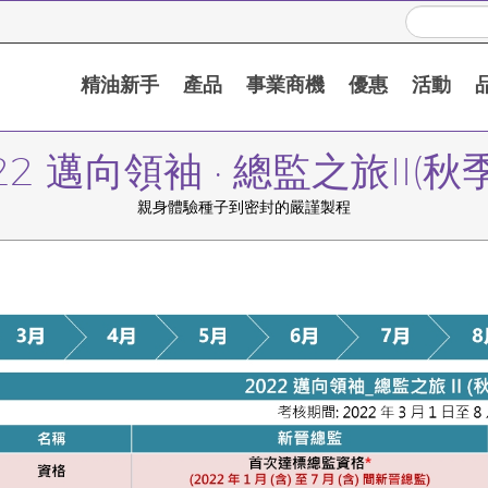
精油新手
產品
事業商機
優惠
活動
22 邁向領袖 · 總監之旅II(秋
親身體驗種子到密封的嚴謹製程