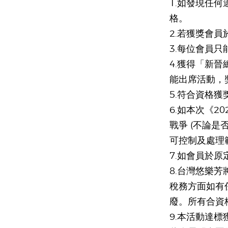
1.如發現任何違反
格。
2.若獲獎會員於
3.每位會員只能
4.獲得「新
能出席活動，
5.符合資格獲
6.如本次《2
戰爭 (不論
可控制及處理
7.如會員於
8.台灣悠樂
稅務方面如有
廢。所有合資
9.本活動達