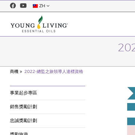
ZH
20
商機
2022-總監之旅領導人達標資格
事業起步專區
銷售獎勵計劃
忠誠獎勵計劃
獎勵旅遊