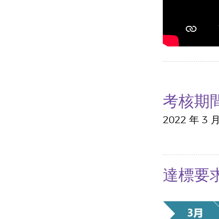
考核期
2022 年 3 
達標要求