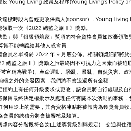
 Young Living 政策及程序(Young Living’s Poli
達標時段內曾經更改保薦人(sponsor) ，Young Livi
領取一次《2022 總監之旅 II 》獎勵。
晉總監」與「銀級領航家」獎項的符合資格會員如放棄領
獎賞不能轉讓給其他人或會員。
獎會員名單將於 2022 年 9 月底公佈。相關領獎細節
022 總監之旅 II 》獎勵之旅最終因不可抗力之因素而
是否被宣稱為戰爭)、革命運動、騷亂、暴亂、自然災害、
範疇之外的突發因素，我們將不會退還所有金額。
原定預約上有任何升級要求或更改，該會員將自行處理及自
芳將保留最終決定權批示及處理任何有關本次活動的事務
任何用途上的需要，其合資格津貼將被報告為獲獎會員收
格會員的總積分將會被審核及驗算。
標獲獎內容分階段符合(如上述獎賞級別與規定)：交通與住