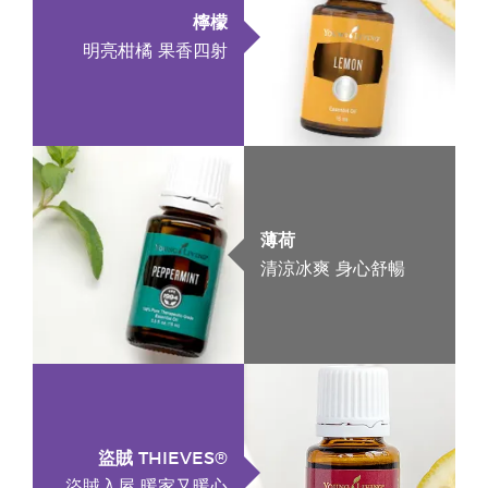
檸檬
明亮柑橘 果香四射
薄荷
清涼冰爽 身心舒暢
盜賊 THIEVES®
盜賊入屋 暖家又暖心