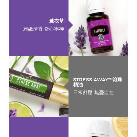
薰衣草
雅緻清香 舒心寧神
STRESS AWAY™滾珠
精油
日常舒壓 無憂自在