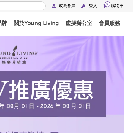
0
成為會員
登入
購物車
品牌
關於Young Living
虛擬辦公室
會員服務
The D. Gary Young, Young Living 基金會