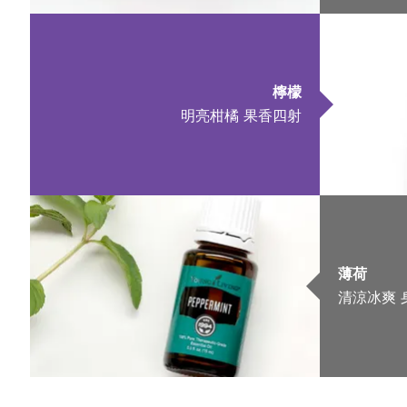
檸檬
明亮柑橘 果香四射
薄荷
清涼冰爽 