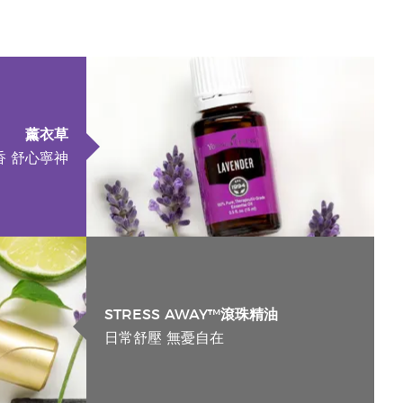
薰衣草
香 舒心寧神
STRESS AWAY™滾珠精油
日常舒壓 無憂自在