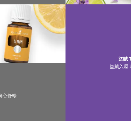
盜賊 
盜賊入屋
身心舒暢