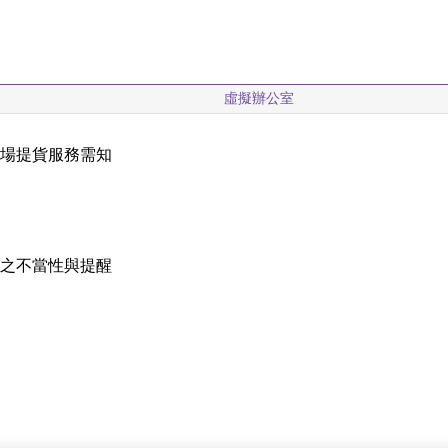
虛擬辦公室
現場提貨服務需知
載
稱之不當性與提醒