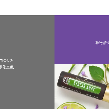
雅緻清
ATION®
淨化空氣