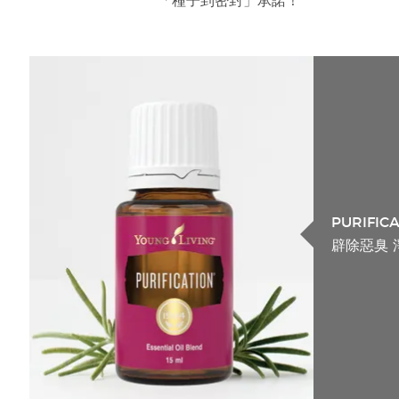
「種子到密封」承諾！
PURIFIC
辟除惡臭 