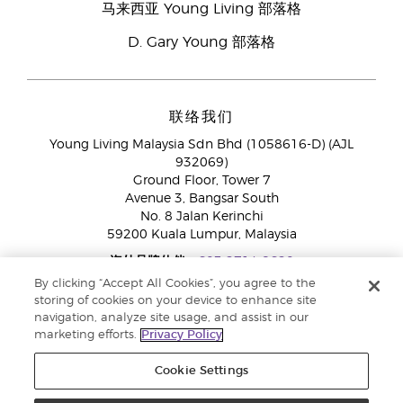
马来西亚 Young Living 部落格
D. Gary Young 部落格
联络我们
Young Living Malaysia Sdn Bhd (1058616-D) (AJL
932069)
Ground Floor, Tower 7
Avenue 3, Bangsar South
No. 8 Jalan Kerinchi
59200 Kuala Lumpur, Malaysia
海外品牌伙伴:
+603 2714 8620
免付费专线：
1800 189 889
By clicking “Accept All Cookies”, you agree to the
WhatsApp对话:
+60 15 4600 0691
storing of cookies on your device to enhance site
navigation, analyze site usage, and assist in our
marketing efforts.
Privacy Policy
Cookie Settings