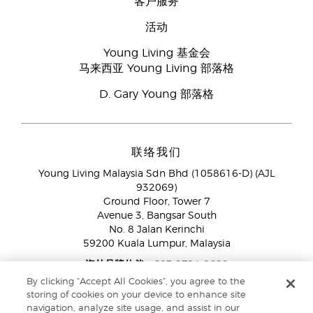
客户服务
活动
Young Living 基金会
马来西亚 Young Living 部落格
D. Gary Young 部落格
联络我们
Young Living Malaysia Sdn Bhd (1058616-D) (AJL
932069)
Ground Floor, Tower 7
Avenue 3, Bangsar South
No. 8 Jalan Kerinchi
59200 Kuala Lumpur, Malaysia
海外品牌伙伴:
+603 2714 8620
免付费专线：
1800 189 889
By clicking “Accept All Cookies”, you agree to the
WhatsApp对话:
+60 15 4600 0691
storing of cookies on your device to enhance site
navigation, analyze site usage, and assist in our