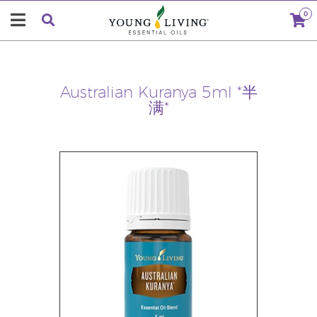
0
Australian Kuranya 5ml *半
满*