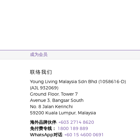
成为会员
联络我们
Young Living Malaysia Sdn Bhd (1058616-D)
(AJL 932069)
Ground Floor, Tower 7
Avenue 3, Bangsar South
No. 8 Jalan Kerinchi
59200 Kuala Lumpur, Malaysia
海外品牌伙伴:
+603 2714 8620
免付费专线：
1800 189 889
WhatsApp对话:
+60 15 4600 0691