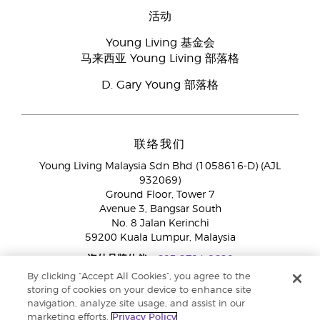
活动
Young Living 基金会
马来西亚 Young Living 部落格
D. Gary Young 部落格
联络我们
Young Living Malaysia Sdn Bhd (1058616-D) (AJL
932069)
Ground Floor, Tower 7
Avenue 3, Bangsar South
No. 8 Jalan Kerinchi
59200 Kuala Lumpur, Malaysia
海外品牌伙伴:
+603 2714 8620
免付费专线：
1800 189 889
By clicking “Accept All Cookies”, you agree to the
WhatsApp对话:
+60 15 4600 0691
storing of cookies on your device to enhance site
navigation, analyze site usage, and assist in our
marketing efforts.
Privacy Policy