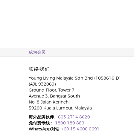
成为会员
联络我们
Young Living Malaysia Sdn Bhd (1058616-D)
(AJL 932069)
Ground Floor, Tower 7
Avenue 3, Bangsar South
No. 8 Jalan Kerinchi
59200 Kuala Lumpur, Malaysia
海外品牌伙伴:
+603 2714 8620
免付费专线：
1800 189 889
WhatsApp对话:
+60 15 4600 0691