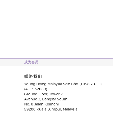
成为会员
联络我们
Young Living Malaysia Sdn Bhd (1058616-D)
(AJL 932069)
Ground Floor, Tower 7
Avenue 3, Bangsar South
No. 8 Jalan Kerinchi
59200 Kuala Lumpur, Malaysia