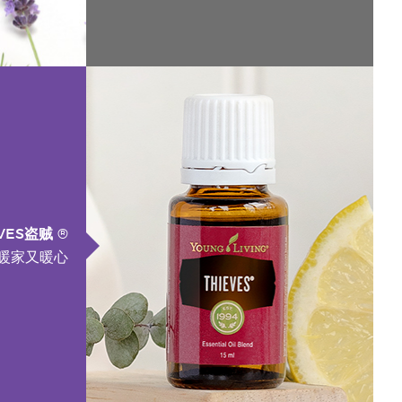
EVES盗贼 ®
 暖家又暖心