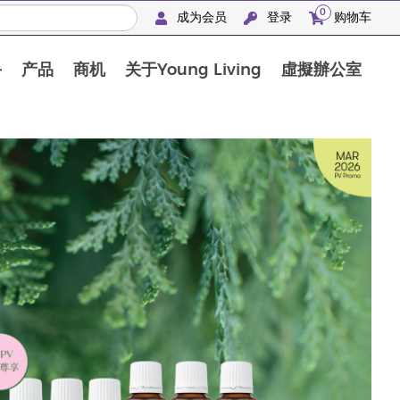
0
成为会员
登录
购物车
手
产品
商机
关于Young Living
虛擬辦公室
"