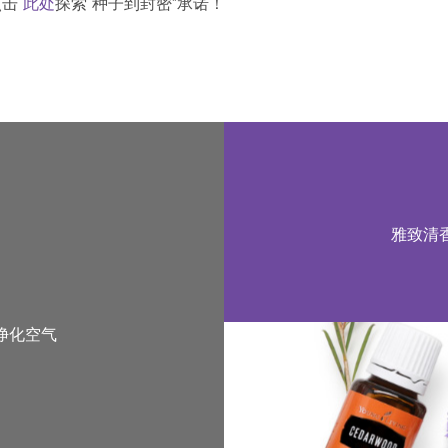
点击
此处
探索“种子到封密”承诺！
雅致清
净化空气