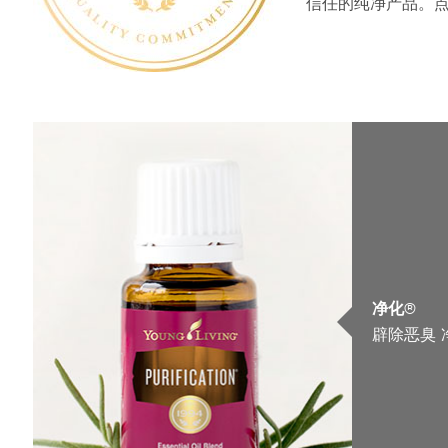
信任的纯净产品。
净化®
辟除恶臭 