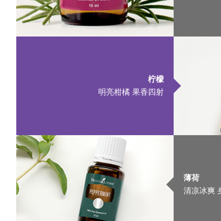
柠檬
明亮柑橘 果香四射
薄荷
清凉冰爽 