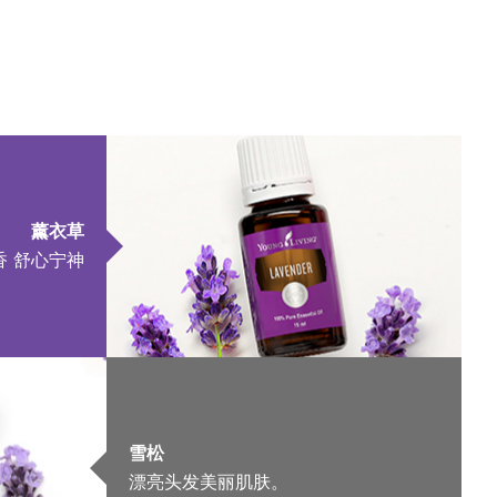
薰衣草
香 舒心宁神
雪松
漂亮头发美丽肌肤。