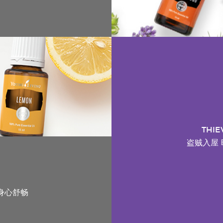
THI
盗贼入屋
身心舒畅