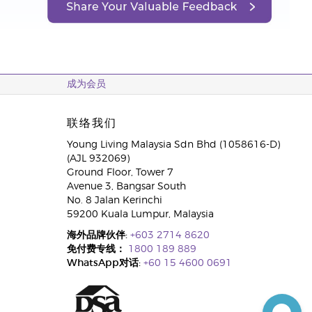
成为会员
联络我们
Young Living Malaysia Sdn Bhd (1058616-D)
(AJL 932069)
Ground Floor, Tower 7
Avenue 3, Bangsar South
No. 8 Jalan Kerinchi
59200 Kuala Lumpur, Malaysia
海外品牌伙伴:
+603 2714 8620
免付费专线：
1800 189 889
WhatsApp对话:
+60 15 4600 0691