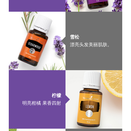
雪松
漂亮头发美丽肌肤。
柠檬
明亮柑橘 果香四射