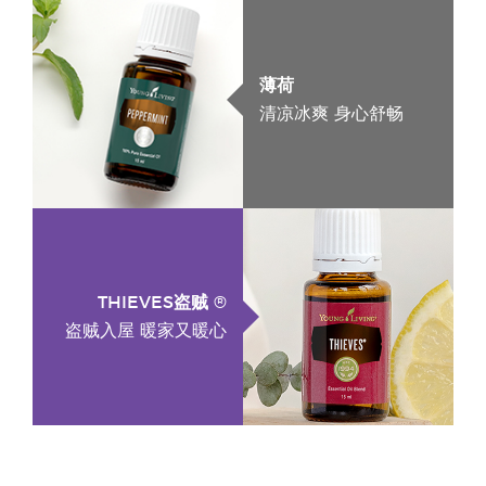
薄荷
清凉冰爽 身心舒畅
THIEVES盗贼 ®
盗贼入屋 暖家又暖心