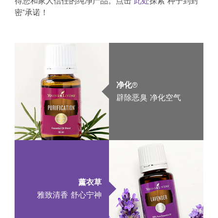
得您和家人信任的纯净产品。点击
此处
探索“种子到封
密”承诺！
净化®
辟除恶臭 净化空气
薰衣草
雅致清香 舒心宁神