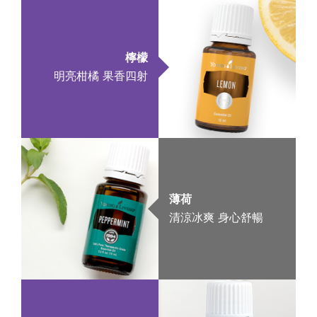
檸檬
明亮柑橘 果香四射
薄荷
清涼冰爽 身心舒暢