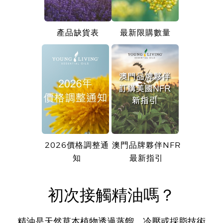
產品缺貨表
最新限購數量
2026價格調整通
澳門品牌夥伴NFR
知
最新指引
初次接觸精油嗎？
精油是天然草本植物透過蒸餾、冷壓或採脂技術