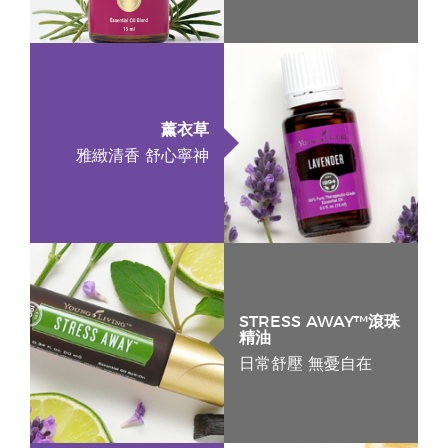
薰衣草
雅緻清香 舒心寧神
STRESS AWAY™滾珠
精油
日常舒壓 無憂自在