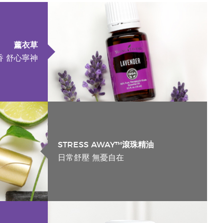
薰衣草
香 舒心寧神
STRESS AWAY™滾珠精油
日常舒壓 無憂自在