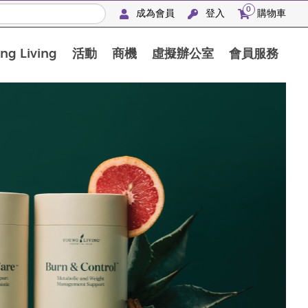
0
成為會員
登入
購物車
g Living
活動
商機
虛擬辦公室
會員服務
BLOOM膠原亮膚飲高級體驗套裝