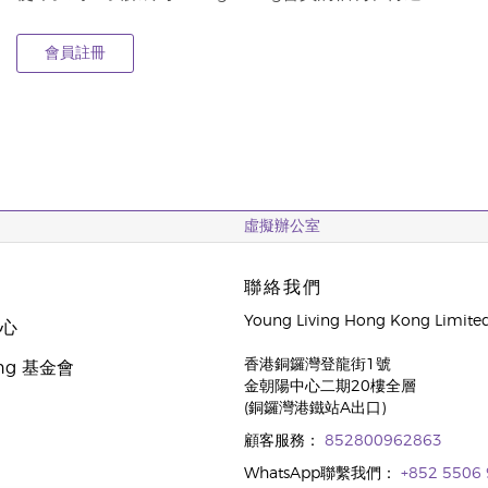
會員註冊
虛擬辦公室
聯絡我們
Young Living Hong Kong Limite
中心
香港銅鑼灣登龍街1號
oung 基金會
金朝陽中心二期20樓全層
(銅鑼灣港鐵站A出口)
顧客服務：
852800962863
WhatsApp聯繫我們：
+852 5506