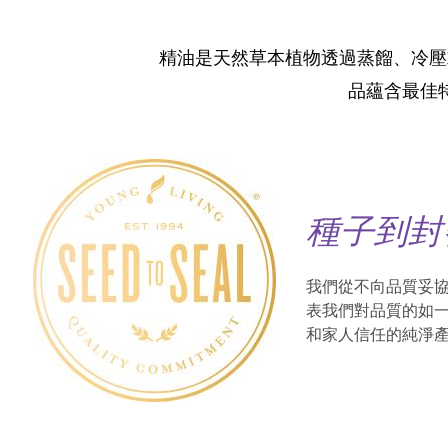
精油是天然草本植物透過蒸餾、冷壓
品蘊含最佳
種子到封
我們從不向品質妥
表我們對品質的如
和家人信任的純淨