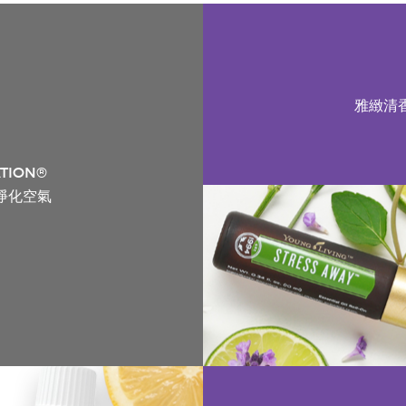
雅緻清
ATION®
淨化空氣