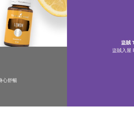
盜賊 
盜賊入屋
身心舒暢