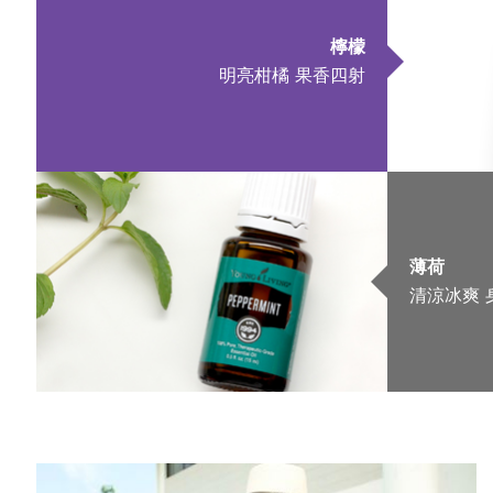
檸檬
明亮柑橘 果香四射
薄荷
清涼冰爽 