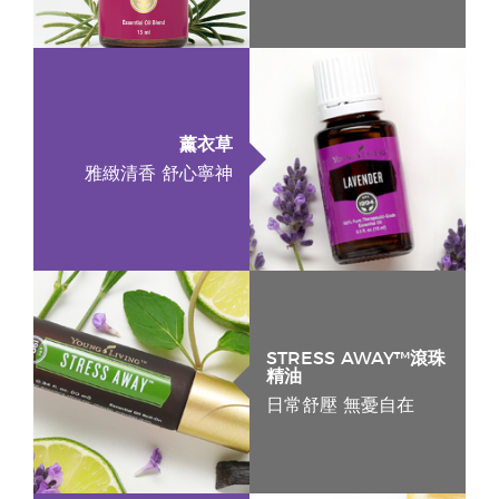
薰衣草
雅緻清香 舒心寧神
STRESS AWAY™滾珠
精油
日常舒壓 無憂自在