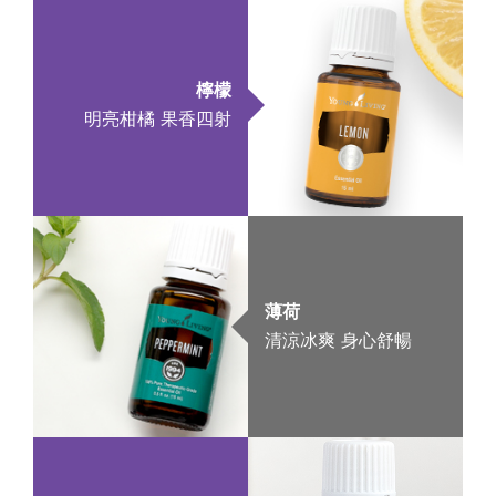
檸檬
明亮柑橘 果香四射
薄荷
清涼冰爽 身心舒暢