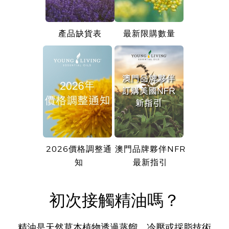
產品缺貨表
最新限購數量
2026價格調整通
澳門品牌夥伴NFR
知
最新指引
初次接觸精油嗎？
精油是天然草本植物透過蒸餾、冷壓或採脂技術