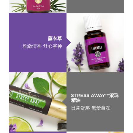
薰衣草
雅緻清香 舒心寧神
STRESS AWAY™滾珠
精油
日常舒壓 無憂自在