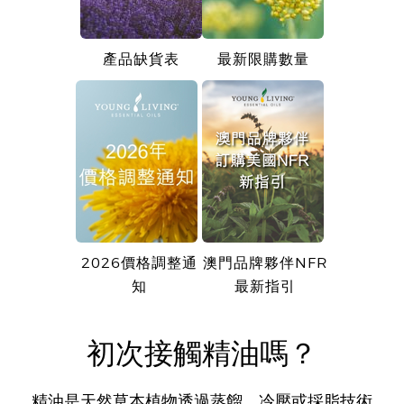
產品缺貨表
最新限購數量
2026價格調整通
澳門品牌夥伴NFR
知
最新指引
初次接觸精油嗎？
精油是天然草本植物透過蒸餾、冷壓或採脂技術