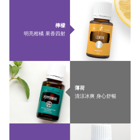
檸檬
明亮柑橘 果香四射
薄荷
清涼冰爽 身心舒暢