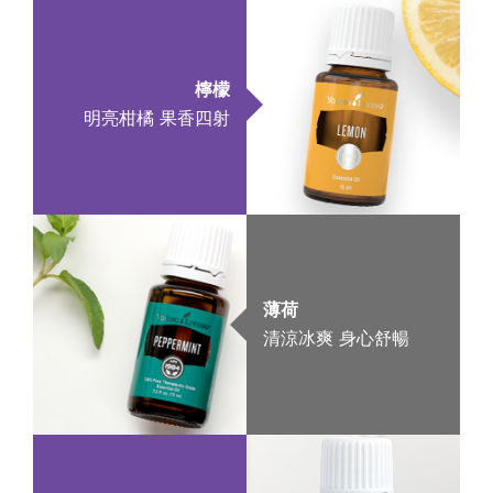
檸檬
明亮柑橘 果香四射
薄荷
清涼冰爽 身心舒暢