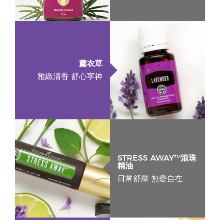
薰衣草
雅緻清香 舒心寧神
STRESS AWAY™滾珠
精油
日常舒壓 無憂自在