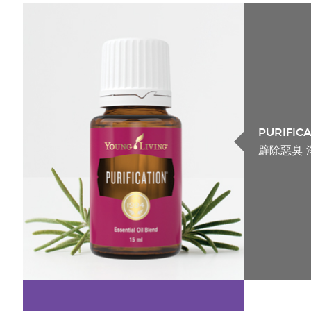
PURIFIC
辟除惡臭 