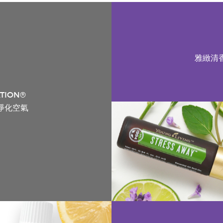
雅緻清
ATION®
淨化空氣