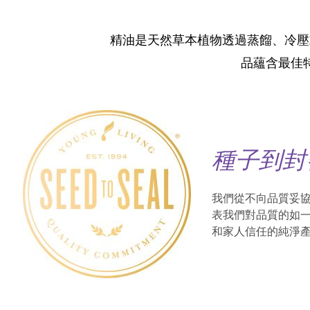
精油是天然草本植物透過蒸餾、冷壓
品蘊含最佳
種子到封
我們從不向品質妥
表我們對品質的如
和家人信任的純淨