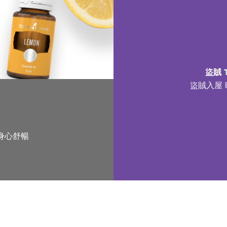
盜賊 
盜賊入屋
身心舒暢