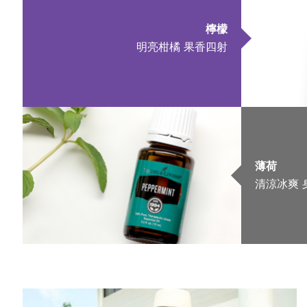
檸檬
明亮柑橘 果香四射
薄荷
清涼冰爽 