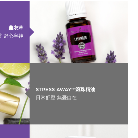
薰衣草
香 舒心寧神
STRESS AWAY™滾珠精油
日常舒壓 無憂自在