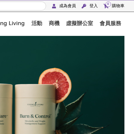
0
成為會員
登入
購物車
g Living
活動
商機
虛擬辦公室
會員服務
BLOOM膠原亮膚飲高級體驗套裝