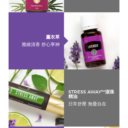
薰衣草
雅緻清香 舒心寧神
STRESS AWAY™滾珠
精油
日常舒壓 無憂自在