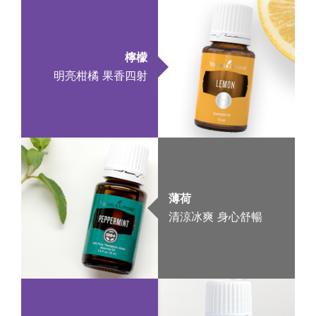
檸檬
明亮柑橘 果香四射
薄荷
清涼冰爽 身心舒暢