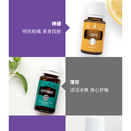
檸檬
明亮柑橘 果香四射
薄荷
清涼冰爽 身心舒暢