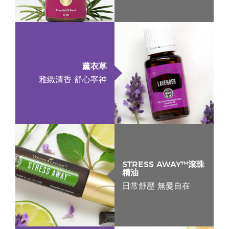
薰衣草
雅緻清香 舒心寧神
STRESS AWAY™滾珠
精油
日常舒壓 無憂自在