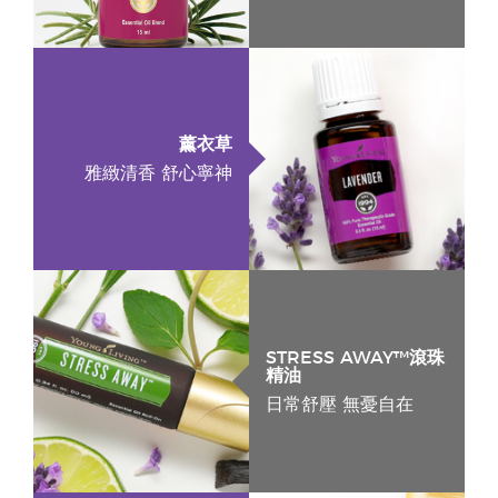
薰衣草
雅緻清香 舒心寧神
STRESS AWAY™滾珠
精油
日常舒壓 無憂自在