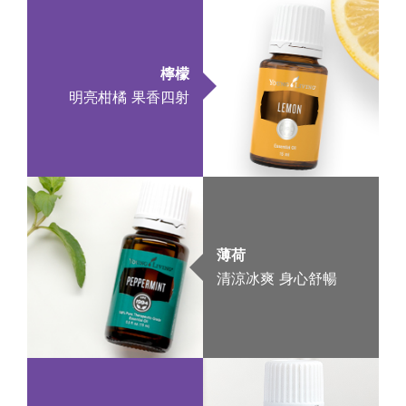
檸檬
明亮柑橘 果香四射
薄荷
清涼冰爽 身心舒暢