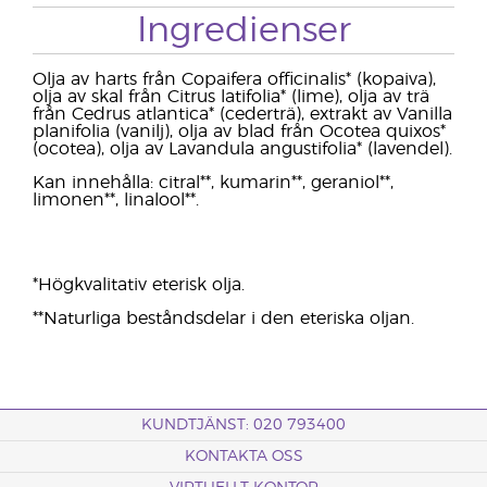
Ingredienser
Olja av harts från Copaifera officinalis* (kopaiva),
olja av skal från Citrus latifolia* (lime), olja av trä
från Cedrus atlantica* (cederträ), extrakt av Vanilla
planifolia (vanilj), olja av blad från Ocotea quixos*
(ocotea), olja av Lavandula angustifolia* (lavendel).
Kan innehålla: citral**, kumarin**, geraniol**,
limonen**, linalool**.
*Högkvalitativ eterisk olja.
**Naturliga beståndsdelar i den eteriska oljan.
KUNDTJÄNST: 020 793400
KONTAKTA OSS