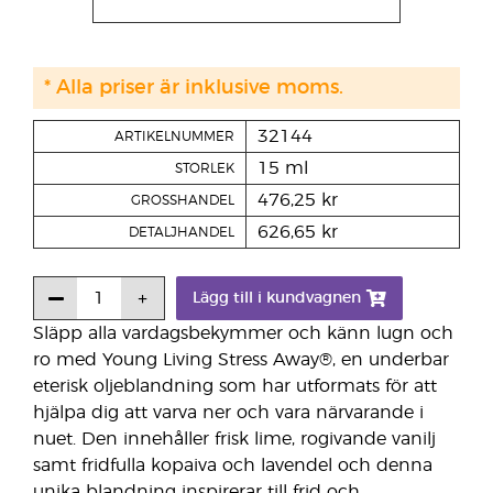
* Alla priser är inklusive moms.
32144
ARTIKELNUMMER
15 ml
STORLEK
476,25 kr
GROSSHANDEL
626,65 kr
DETALJHANDEL
Lägg till i kundvagnen
Släpp alla vardagsbekymmer och känn lugn och
ro med Young Living Stress Away®, en underbar
eterisk oljeblandning som har utformats för att
hjälpa dig att varva ner och vara närvarande i
nuet. Den innehåller frisk lime, rogivande vanilj
samt fridfulla kopaiva och lavendel och denna
unika blandning inspirerar till frid och