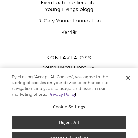
Event och mediecenter
Young Livings blogg
D. Gary Young Foundation
Karriär
KONTAKTA OSS
Young Living Europe B.V.
Peizerweg 97
By clicking “Accept All Cookies”, you agree to the
9727 AJ Groningen
storing of cookies on your device to enhance site
Nederländerna
navigation, analyze site usage, and assist in our
marketing efforts.
Privacy Policy
Kundtjänst – Avgiftsfritt lokalsamtal (ej från
mobiltelefon):
020 793400
Cookie Settings
Upphovsrätt © 2021 Young Living Essential Oils. Med ensamrätt. |
Reject All
Sekretess