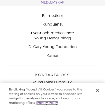
MEDLEMSKAP
Bli medlem
Kundtjänst
Event och mediecenter
Young Livings blogg
D. Gary Young Foundation
Karriär
KONTAKTA OSS
Young Living Europe B.V.
Peizerweg 97
By clicking “Accept All Cookies”, you agree to the
9727 AJ Groningen
storing of cookies on your device to enhance site
Nederländerna
navigation, analyze site usage, and assist in our
marketing efforts.
Privacy Policy
Kundtjänst – Avgiftsfritt lokalsamtal (ej från