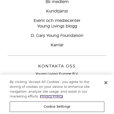
Bli medlem
Kundtjänst
Event och mediecenter
Young Livings blogg
D. Gary Young Foundation
Karriär
KONTAKTA OSS
Young Living Europe B.V.
Peizerweg 97
By clicking “Accept All Cookies”, you agree to the
9727 AJ Groningen
storing of cookies on your device to enhance site
Nederländerna
navigation, analyze site usage, and assist in our
marketing efforts.
Privacy Policy
Kundtjänst – Avgiftsfritt lokalsamtal (ej från
mobiltelefon):
020 793400
Cookie Settings