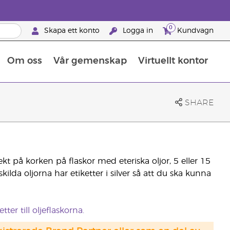
0
Skapa ett konto
Logga in
Kundvagn
Om oss
Vår gemenskap
Virtuellt kontor
Retreats för globalt erkännande
Lär dig allt om näringsämnen
Young Livings guide till kosttillskott
Så använder man eteriska oljor
Retreats för globalt erkännande
25 BRAND PARTNER-FÖRMÅNER
SHARE
kt på korken på flaskor med eteriska oljor, 5 eller 15
ilda oljorna har etiketter i silver så att du ska kunna
tter till oljeflaskorna.