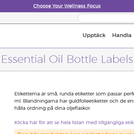
Choose Your Wellness Focus
Upptäck
Handla
Doftspridare till eteriska oljor
Essential Oil Bottle Labels
Etiketterna är små, runda etiketter som passar perfe
ml. Blandningarna har guldfolieetiketter och de ensk
hålla ordning på dina oljeflaskor.
Klicka här för att se hela listan med tillgängliga etike