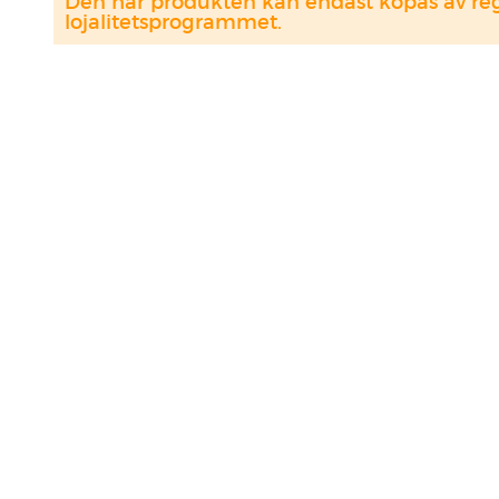
Den här produkten kan endast köpas av regi
lojalitetsprogrammet.