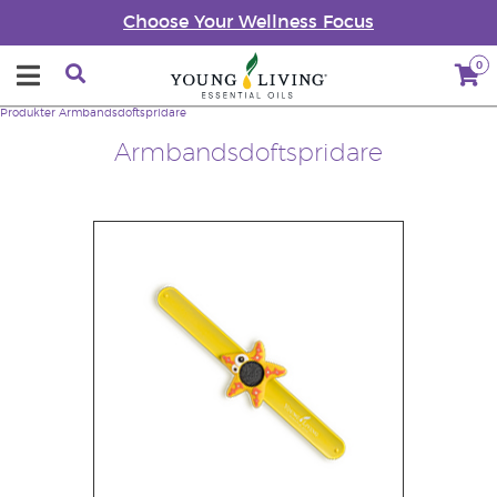
Choose Your Wellness Focus
0
Produkter
Armbandsdoftspridare
Armbandsdoftspridare