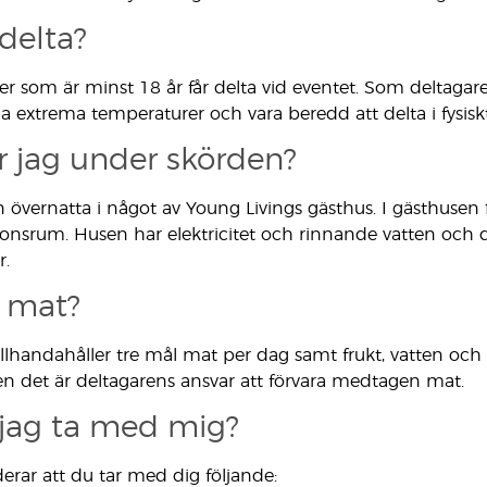
delta?
rer som är minst 18 år får delta vid eventet. Som deltagar
tåla extrema temperaturer och vara beredd att delta i fysiskt 
r jag under skörden?
n övernatta i något av Young Livings gästhus. I gästhu
sonsrum. Husen har elektricitet och rinnande vatten och de
r.
 mat?
illhandahåller tre mål mat per dag samt frukt, vatten och 
 det är deltagarens ansvar att förvara medtagen mat.
 jag ta med mig?
ar att du tar med dig följande: