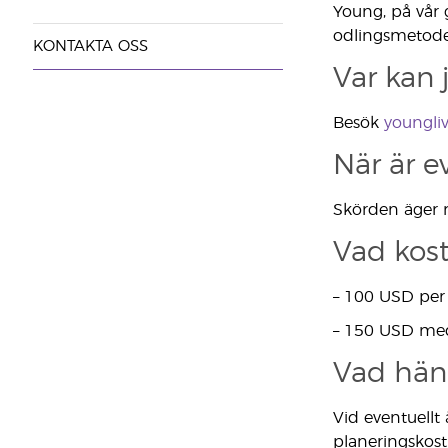
Young, på vår 
odlingsmetode
KONTAKTA OSS
Var kan 
Besök
youngli
När är e
Skörden äger r
Vad kost
– 100 USD per
– 150 USD me
Vad händ
Vid eventuellt
planeringskost