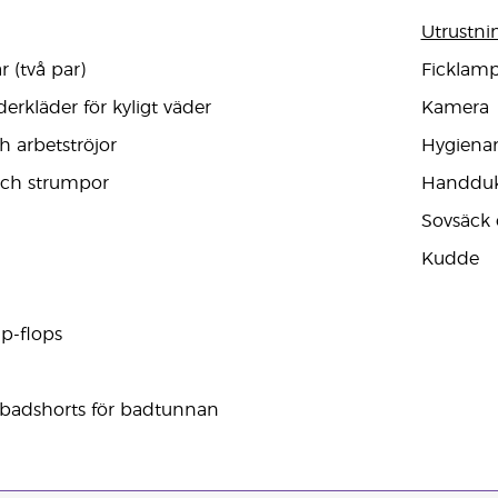
Utrustni
 (två par)
Ficklamp
erkläder för kyligt väder
Kamera
h arbetströjor
Hygienart
och strumpor
Handduk
Sovsäck 
Kudde
ip-flops
 badshorts för badtunnan