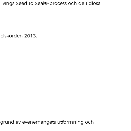
Livings Seed to Seal®-process och de tidlösa
delskörden 2013.
 På grund av evenemangets utformning och
.