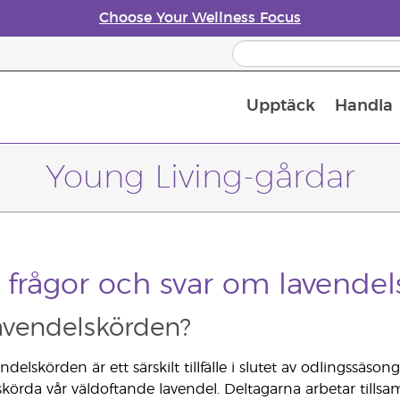
Choose Your Wellness Focus
Upptäck
Handla
Doftspridare till eteriska oljor
Young Living-gårdar
 frågor och svar om lavende
avendelskörden?
ndelskörden är ett särskilt tillfälle i slutet av odlingssä
 skörda vår väldoftande lavendel. Deltagarna arbetar til