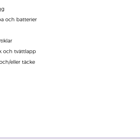
ng
a och batterier
iklar
 och tvättlapp
och/eller täcke