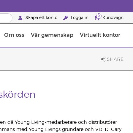
0
Skapa ett konto
Logga in
Kundvagn
Om oss
Vår gemenskap
Virtuellt kontor
Retreats för globalt erkännande
Lär dig allt om näringsämnen
Young Livings guide till kosttillskott
Så använder man eteriska oljor
Retreats för globalt erkännande
25 BRAND PARTNER-FÖRMÅNER
SHARE
lskörden
songen då Young Living-medarbetare och distributörer
lsammans med Young Livings grundare och VD, D. Gary