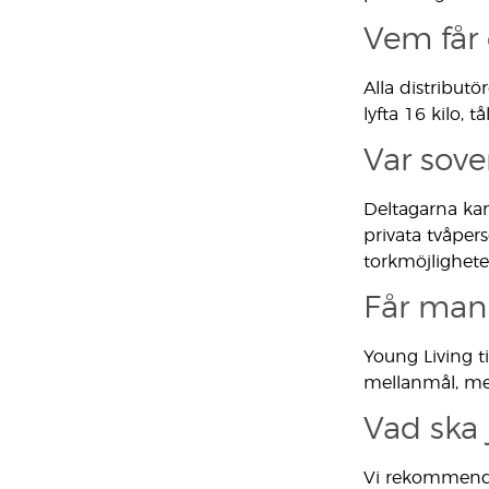
Vem får 
Alla distributö
lyfta 16 kilo, 
Var sove
Deltagarna ka
privata tvåper
torkmöjlighete
Får man
Young Living t
mellanmål, men
Vad ska
Vi rekommender