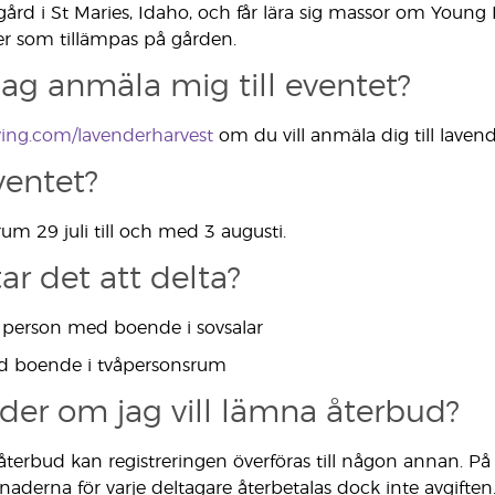
gård i St Maries, Idaho, och får lära sig massor om Young 
r som tillämpas på gården.
jag anmäla mig till eventet?
ving.com/lavenderharvest
om du vill anmäla dig till laven
ventet?
um 29 juli till och med 3 augusti.
ar det att delta?
 person med boende i sovsalar
d boende i tvåpersonsrum
er om jag vill lämna återbud?
 återbud kan registreringen överföras till någon annan.
naderna för varje deltagare återbetalas dock inte avgiften