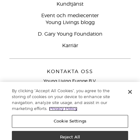
Kundtjänst
Event och mediecenter
Young Livings blogg
D. Gary Young Foundation
Karriär
KONTAKTA OSS
Young Living Europe B.V.
Peizerweg 97
By clicking “Accept All Cookies”, you agree to the
9727 AJ Groningen
storing of cookies on your device to enhance site
Nederländerna
navigation, analyze site usage, and assist in our
marketing efforts.
Privacy Policy
Kundtjänst – Avgiftsfritt lokalsamtal (ej från
mobiltelefon):
020 793400
Cookie Settings
Upphovsrätt © 2021 Young Living Essential Oils. Med ensamrätt. |
Reject All
Sekretess