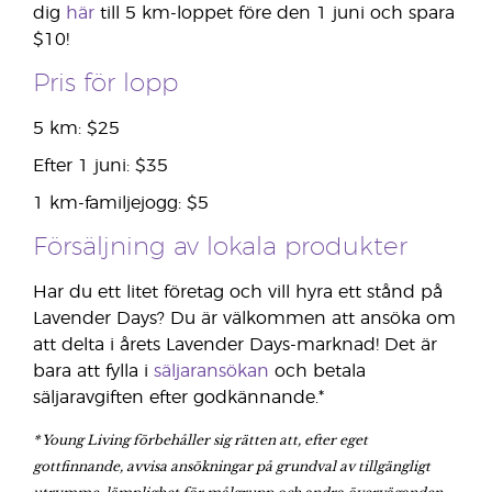
dig
här
till 5 km-loppet före den 1 juni och spara
$10!
Pris för lopp
5 km: $25
Efter 1 juni: $35
1 km-familjejogg: $5
Försäljning av lokala produkter
Har du ett litet företag och vill hyra ett stånd på
Lavender Days? Du är välkommen att ansöka om
att delta i årets Lavender Days-marknad! Det är
bara att fylla i
säljaransökan
och betala
säljaravgiften efter godkännande.*
* Young Living förbehåller sig rätten att, efter eget
gottfinnande, avvisa ansökningar på grundval av tillgängligt
utrymme, lämplighet för målgrupp och andra överväganden.