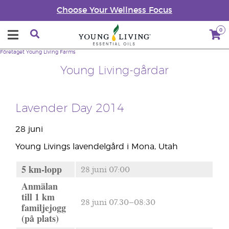
Choose Your Wellness Focus
0
Företaget
Young Living Farms
Young Living-gårdar
Lavender Day 2014
28 juni
Young Livings lavendelgård i Mona, Utah
5 km-lopp
28 juni 07:00
Anmälan
till 1 km
28 juni 07.30–08:30
familjejogg
(på plats)