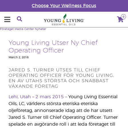
Choose Your Wellness Focus
0
Företaget
Media Center
Nyheter
Young Living Utser Ny Chief
Operating Officer
March 2, 2016
JARED S. TURNER UTSES TILL CHIEF
OPERATING OFFICER FÖR YOUNG LIVING,
EN AV UTAHS STÖRSTA OCH SNABBAST
VÄXANDE FÖRETAG
Lehi, Utah – 2 mars 2015 –
Young Living Essential
Oils, LC, världens största eteriska eteriska
oljeföretag, annonserade idag att de har utsett
Jared S. Turner till Chief Operating Officer. Turner
spelade en avgörande roll i att leda företaget till