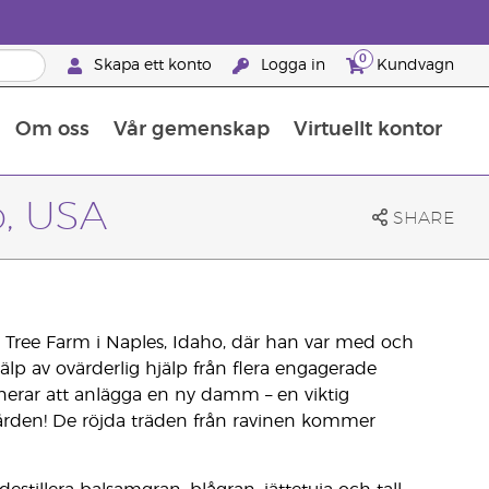
0
Skapa ett konto
Logga in
Kundvagn
Om oss
Vår gemenskap
Virtuellt kontor
Retreats för globalt erkännande
Lär dig allt om näringsämnen
Young Livings guide till kosttillskott
Så använder man eteriska oljor
Retreats för globalt erkännande
25 BRAND PARTNER-FÖRMÅNER
o, USA
SHARE
s Tree Farm i Naples, Idaho, där han var med och
p av ovärderlig hjälp från flera engagerade
nerar att anlägga en ny damm – en viktig
gården! De röjda träden från ravinen kommer