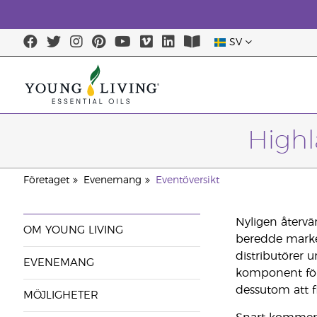
SV
Highl
Företaget
Evenemang
Eventöversikt
Nyligen återvä
OM YOUNG LIVING
beredde marken
distributörer 
EVENEMANG
komponent för 
dessutom att fl
MÖJLIGHETER