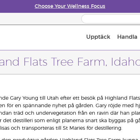
Choose Your Wellness Focus
Upptäck
Handla
Doftspridare till eteriska oljor
and Flats Tree Farm, Idah
nde Gary Young till Utah efter ett besök på Highland Flat
 för en spännande nyhet på gården. Gary röjde med hjäl
undan träd och undervegetation från en ravin där han pla
det destilleri som enligt planerna snart ska byggas på 
isas och transporteras till St Maries för destillering.