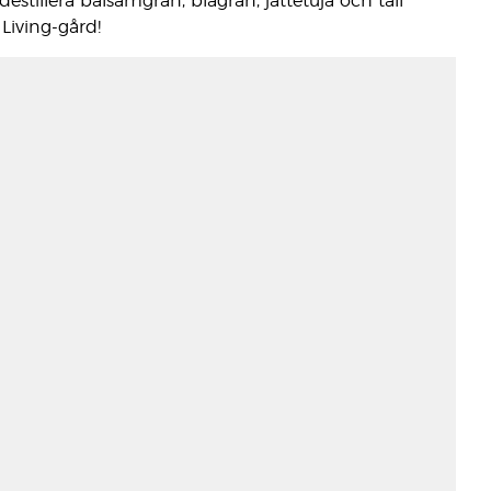
illera balsamgran, blågran, jättetuja och tall
Living-gård!