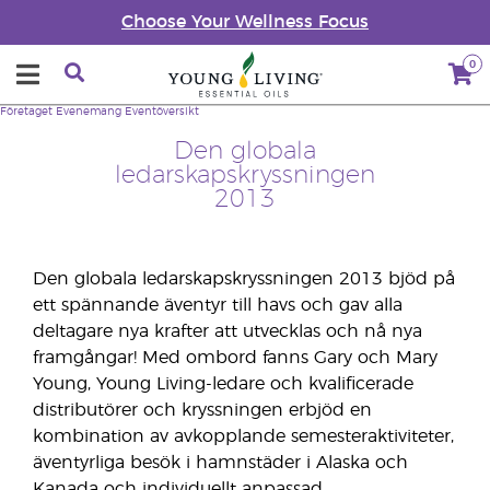
Choose Your Wellness Focus
0
Företaget
Evenemang
Eventöversikt
Den globala
ledarskapskryssningen
2013
Den globala ledarskapskryssningen 2013 bjöd på
ett spännande äventyr till havs och gav alla
deltagare nya krafter att utvecklas och nå nya
framgångar! Med ombord fanns Gary och Mary
Young, Young Living-ledare och kvalificerade
distributörer och kryssningen erbjöd en
kombination av avkopplande semesteraktiviteter,
äventyrliga besök i hamnstäder i Alaska och
Kanada och individuellt anpassad