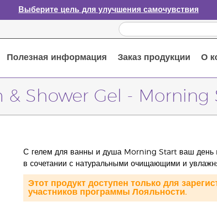
Выберите цель для улучшения самочувствия
Полезная информация
Заказ продукции
О к
Путеводитель по эфирным маслам
Руководство по использованию диффузора для эфирных масел
Основные питательные вещества
Пособие по пищевым добавкам Young Living
Как использовать эфирные масла
Новые продукты и акционные предложения
Последний шанс: скидка 50% на средства по уходу за кожей
 & Shower Gel - Morning 
С гелем для ванны и душа Morning Start ваш день
в сочетании с натуральными очищающими и увлаж
Этот продукт доступен только для зареги
участников программы Лояльности.