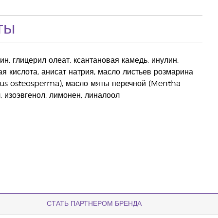
ты
ин, глицерил олеат, ксантановая камедь, инулин,
я кислота, анисат натрия, масло листьев розмарина
erus osteosperma), масло мяты перечной (Mentha
л, изоэвгенол, лимонен, линалоол
СТАТЬ ПАРТНЕРОМ БРЕНДА