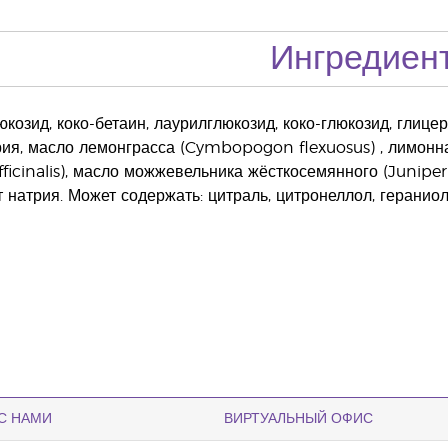
Ингредиен
юкозид, коко-бетаин, лаурилглюкозид, коко-глюкозид, глицер
ия, масло лемонграсса (Cymbopogon flexuosus) , лимонна
ficinalis), масло можжевельника жёсткосемянного (Junip
ат натрия. Может содержать: цитраль, цитронеллол, геранио
С НАМИ
ВИРТУАЛЬНЫЙ ОФИС