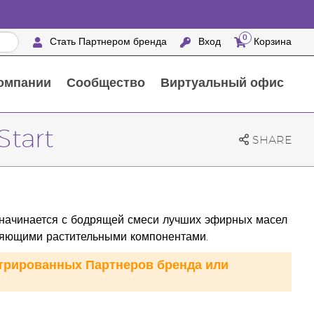
0
Стать Партнером бренда
Вход
Корзина
омпании
Сообщество
Виртуальный офис
Выездные мероприятия с награждением
25 ПРЕИМУЩЕСТВ ПАРТНЕРОВ БРЕНДА
Натуральные средства для ухода за домом
Start
SHARE
 начинается с бодрящей смеси лучших эфирных масел
няющими растительными компонентами.
стрированных Партнеров бренда или