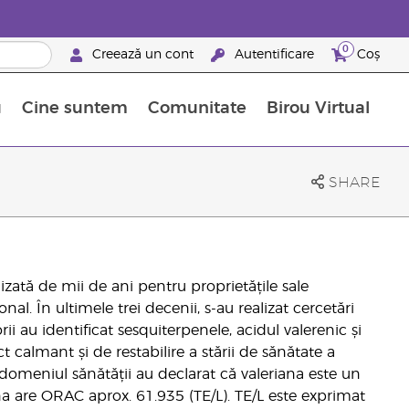
0
Creează un cont
Autentificare
Coș
u
Cine suntem
Comunitate
Birou Virtual
 nutrienți
limentelor alimentare Young Living
ile esențiale
Avansări la niveluri ierarhice superioare
Evenimente de recunoaștere
Avantajele unui Brand Partner Young Living
SHARE
lizată de mii de ani pentru proprietățile sale
nal. În ultimele trei decenii, s-au realizat cercetări
rii au identificat sesquiterpenele, acidul valerenic și
t calmant și de restabilire a stării de sănătate a
 domeniul sănătății au declarat că valeriana este un
na are ORAC aprox. 61.935 (TE/L). TE/L este exprimat