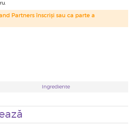
ru.
nd Partners înscriși sau ca parte a
Ingrediente
zează