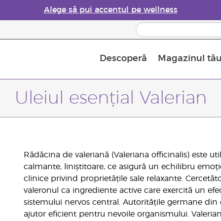
Alege să pui accentul pe wellness
Descoperă
Magazinul tă
Siguranța Utilizării Uleiurilor Esențiale
Ghid pentru aromatizatoarele de uleiuri esențiale
Ultima șansă: 50% reducere la produse de îngrijire a pielii
Află mai multe despre
Ghidul sup
Cum se folosesc uleiur
Uleiul esențial Valerian
Rădăcina de valeriană (Valeriana officinalis) este uti
calmante, liniștitoare, ce asigură un echilibru emoțio
clinice privind proprietățile sale relaxante. Cercetăto
valeronul ca ingrediente active care exercită un efec
sistemului nervos central. Autoritățile germane din
ajutor eficient pentru nevoile organismului. Valeria