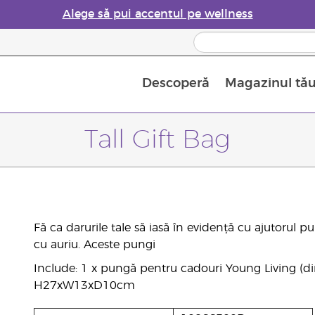
Alege să pui accentul pe wellness
Descoperă
Magazinul tă
Siguranța Utilizării Uleiurilor Esențiale
Ghid pentru aromatizatoarele de uleiuri esențiale
Ultima șansă: 50% reducere la produse de îngrijire a pielii
Află mai multe despre
Ghidul sup
Cum se folosesc uleiur
Tall Gift Bag
Fă ca darurile tale să iasă în evidență cu ajutorul 
cu auriu. Aceste pungi
Include: 1 x pungă pentru cadouri Young Living (di
H27xW13xD10cm