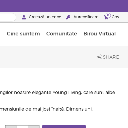
0
Creează un cont
Autentificare
Coș
u
Cine suntem
Comunitate
Birou Virtual
 nutrienți
limentelor alimentare Young Living
ile esențiale
Avansări la niveluri ierarhice superioare
Evenimente de recunoaștere
Avantajele unui Brand Partner Young Living
SHARE
pungilor noastre elegante Young Living, care sunt albe
mensiunile de mai jos) înaltă. Dimensiuni: