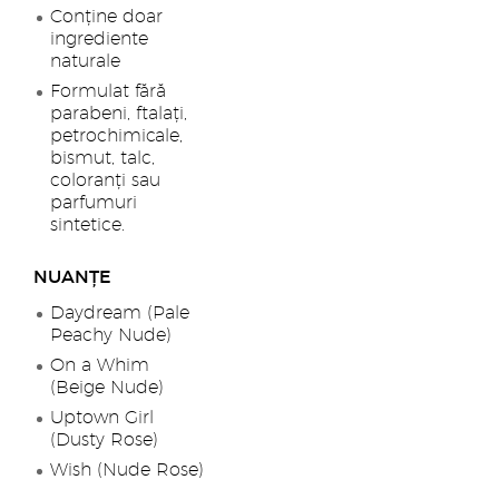
Conține doar
ingrediente
naturale
Formulat fără
parabeni, ftalați,
petrochimicale,
bismut, talc,
coloranți sau
parfumuri
sintetice.
NUANȚE
Daydream (Pale
Peachy Nude)
On a Whim
(Beige Nude)
Uptown Girl
(Dusty Rose)
Wish (Nude Rose)