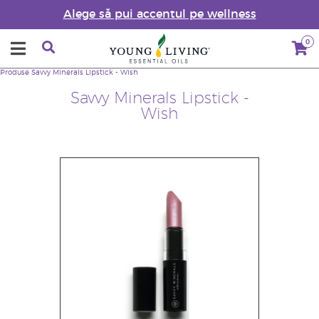
Alege să pui accentul pe wellness
0
Produse
Savvy Minerals Lipstick - Wish
Savvy Minerals Lipstick -
Wish