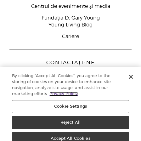
Centrul de evenimente și media
Fundația D. Gary Young
Young Living Blog
Cariere
CONTACTAȚI-NE
Young Living Europe B.V.
By clicking “Accept All Cookies”, you agree to the
Peizerweg 97
storing of cookies on your device to enhance site
9727 AJ Groningen
navigation, analyze site usage, and assist in our
Netherlands
marketing efforts.
Privacy Policy
Înscriere Brand Partners
0800 890113
Cookie Settings
Drepturi de autor © 2021 Young Living Essential Oils. Toate drepturile
rezervate. |
Politica de confidențialitate
Reject All
Accept All Cookies