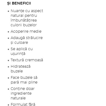
ȘI BENEFICII
Nuanțe cu aspect
natural pentru
îmbunătățirea
culorii buzelor
Acoperire medie
Adaugă strălucire
și culoare
Se aplică cu
ușurință
Textură cremoasă
Hidratează
buzele
Face buzele să
pară mai pline
Conține doar
ingrediente
naturale
Formulat fără