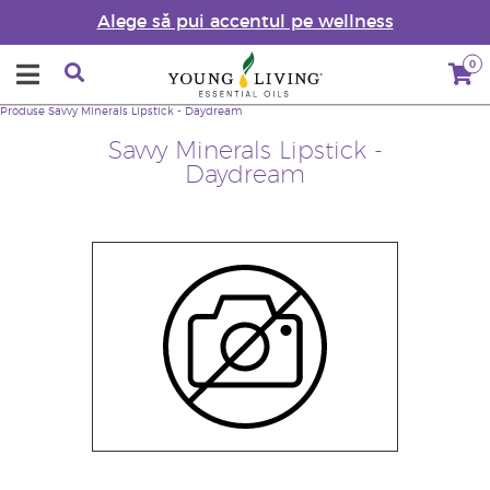
Alege să pui accentul pe wellness
0
Produse
Savvy Minerals Lipstick - Daydream
Savvy Minerals Lipstick -
Daydream