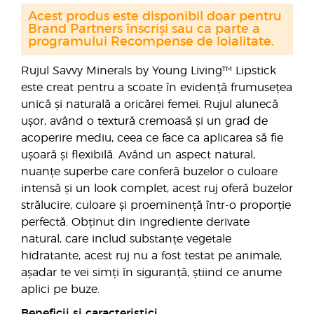
Acest produs este disponibil doar pentru
Brand Partners înscriși sau ca parte a
programului Recompense de loialitate.
Rujul Savvy Minerals by Young Living™ Lipstick
este creat pentru a scoate în evidență frumusețea
unică și naturală a oricărei femei. Rujul alunecă
ușor, având o textură cremoasă și un grad de
acoperire mediu, ceea ce face ca aplicarea să fie
ușoară și flexibilă. Având un aspect natural,
nuanțe superbe care conferă buzelor o culoare
intensă și un look complet, acest ruj oferă buzelor
strălucire, culoare și proeminență într-o proporție
perfectă. Obținut din ingrediente derivate
natural, care includ substanțe vegetale
hidratante, acest ruj nu a fost testat pe animale,
așadar te vei simți în siguranță, știind ce anume
aplici pe buze.
Beneficii și caracteristici