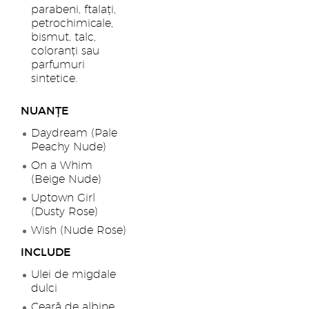
parabeni, ftalați,
petrochimicale,
bismut, talc,
coloranți sau
parfumuri
sintetice.
NUANȚE
Daydream (Pale
Peachy Nude)
On a Whim
(Beige Nude)
Uptown Girl
(Dusty Rose)
Wish (Nude Rose)
INCLUDE
Ulei de migdale
dulci
Ceară de albine