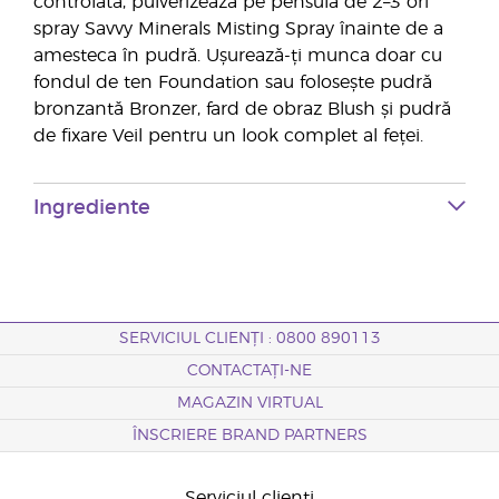
controlată, pulverizează pe pensulă de 2–3 ori
spray Savvy Minerals Misting Spray înainte de a
amesteca în pudră. Ușurează-ți munca doar cu
fondul de ten Foundation sau folosește pudră
bronzantă Bronzer, fard de obraz Blush și pudră
de fixare Veil pentru un look complet al feței.
Ingrediente
SERVICIUL CLIENȚI : 0800 890113
CONTACTAȚI-NE
MAGAZIN VIRTUAL
ÎNSCRIERE BRAND PARTNERS
Serviciul clienți