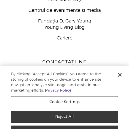
Centrul de evenimente și media
Fundația D. Gary Young
Young Living Blog
Cariere
CONTACTAȚI-NE
Young Living Europe B.V.
By clicking “Accept All Cookies”, you agree to the
Peizerweg 97
storing of cookies on your device to enhance site
9727 AJ Groningen
navigation, analyze site usage, and assist in our
Netherlands
marketing efforts.
Privacy Policy
Înscriere Brand Partners
0800 890113
Cookie Settings
Drepturi de autor © 2021 Young Living Essential Oils. Toate drepturile
rezervate. |
Politica de confidențialitate
Reject All