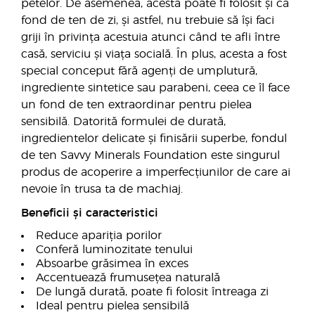
petelor. De asemenea, acesta poate fi folosit și ca
fond de ten de zi, și astfel, nu trebuie să își faci
griji în privința acestuia atunci când te afli între
casă, serviciu și viața socială. În plus, acesta a fost
special conceput fără agenți de umplutură,
ingrediente sintetice sau parabeni, ceea ce îl face
un fond de ten extraordinar pentru pielea
sensibilă. Datorită formulei de durată,
ingredientelor delicate și finisării superbe, fondul
de ten Savvy Minerals Foundation este singurul
produs de acoperire a imperfecțiunilor de care ai
nevoie în trusa ta de machiaj.
Beneficii și caracteristici
Reduce apariția porilor
Conferă luminozitate tenului
Absoarbe grăsimea în exces
Accentuează frumusețea naturală
De lungă durată, poate fi folosit întreaga zi
Ideal pentru pielea sensibilă