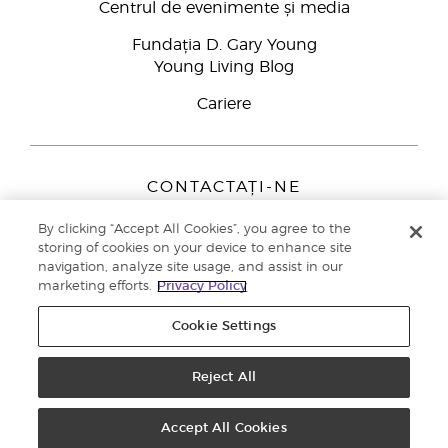
Centrul de evenimente și media
Fundația D. Gary Young
Young Living Blog
Cariere
CONTACTAȚI-NE
Young Living Europe B.V.
By clicking “Accept All Cookies”, you agree to the
Peizerweg 97
storing of cookies on your device to enhance site
9727 AJ Groningen
navigation, analyze site usage, and assist in our
Netherlands
marketing efforts.
Privacy Policy
Înscriere Brand Partners
0800 890113
Cookie Settings
Drepturi de autor © 2021 Young Living Essential Oils. Toate drepturile
rezervate. |
Politica de confidențialitate
Reject All
Accept All Cookies